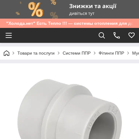
"Холода.нет" Есть Тепло !!! — системы отопления для дом
Товари та послуги
Системи ППР
Фітинги ППР
Муф