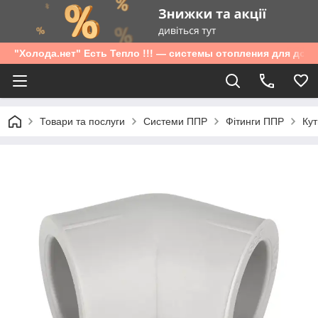
"Холода.нет" Есть Тепло !!! — системы отопления для дом
Товари та послуги
Системи ППР
Фітинги ППР
Кут