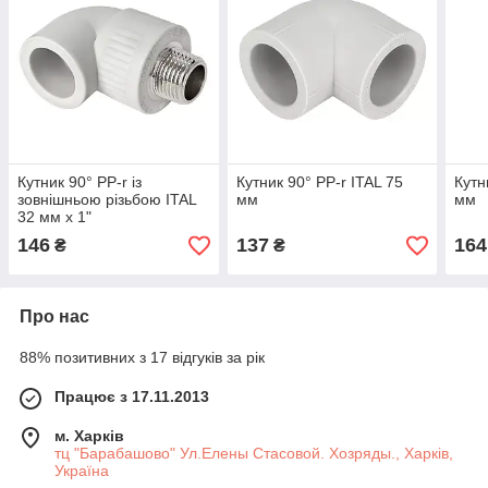
Кутник 90° PP-r із
Кутник 90° PP-r ITAL 75
Кутн
зовнішньою різьбою ITAL
мм
мм
32 мм х 1"
146
137
164
₴
₴
Про нас
88% позитивних з 17 відгуків за рік
Працює з 17.11.2013
м. Харків
тц "Барабашово" Ул.Елены Стасовой. Хозряды., Харків,
Україна