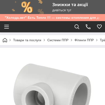
"Холода.нет" Есть Тепло !!! — системы отопления для дом
Товари та послуги
Системи ППР
Фітинги ППР
Трі