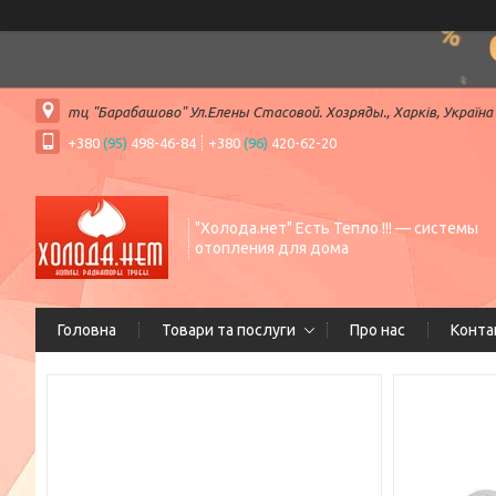
тц "Барабашово" Ул.Елены Стасовой. Хозряды., Харків, Україна
+380
(95)
498-46-84
+380
(96)
420-62-20
"Холода.нет" Есть Тепло !!! — системы
отопления для дома
Головна
Товари та послуги
Про нас
Конта