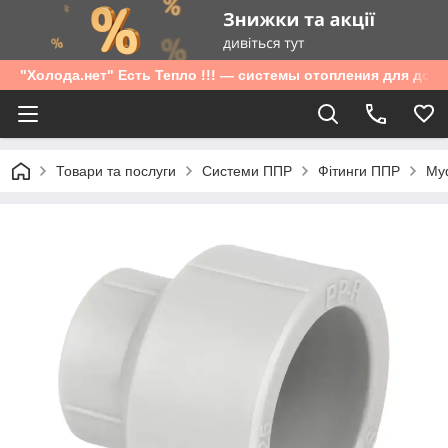
"Холода.нет" Есть Тепло !!! — системы отопления для дом
Товари та послуги
Системи ППР
Фітинги ППР
Муф