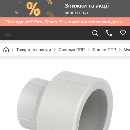
"Холода.нет" Есть Тепло !!! — системы отопления для дом
Товари та послуги
Системи ППР
Фітинги ППР
Муф