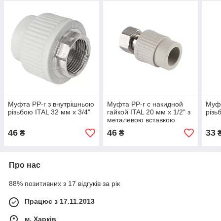
Муфта PP-r з внутрішньою
Муфта PP-r с накидной
Муфт
різьбою ITAL 32 мм х 3/4"
гайкой ITAL 20 мм х 1/2" з
різь
металевою вставкою
46
46
33
₴
₴
Про нас
88% позитивних з 17 відгуків за рік
Працює з 17.11.2013
м. Харків