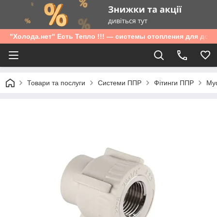
"Холода.нет" Есть Тепло !!! — системы отопления для дом
Товари та послуги
Системи ППР
Фітинги ППР
Муф