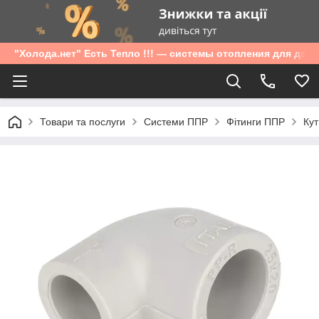
"Холода.нет" Есть Тепло !!! — системы отопления для дом
Товари та послуги
Системи ППР
Фітинги ППР
Кут