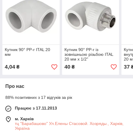
Кутник 90° PP-r ITAL 20
Кутник 90° PP-r із
Кутн
мм
зовнішньою різьбою ITAL
внут
20 мм х 1/2"
20 м
4,04
40
37
₴
₴
Про нас
88% позитивних з 17 відгуків за рік
Працює з 17.11.2013
м. Харків
тц "Барабашово" Ул.Елены Стасовой. Хозряды., Харків,
Україна