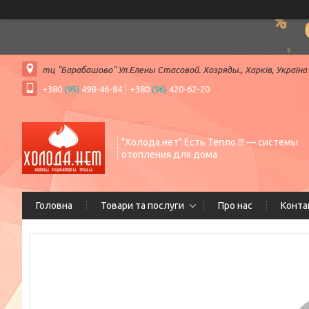
тц "Барабашово" Ул.Елены Стасовой. Хозряды., Харків, Україна
+380
(95)
498-46-84
+380
(96)
420-62-20
"Холода.нет" Есть Тепло !!! — системы
отопления для дома
Головна
Товари та послуги
Про нас
Конта