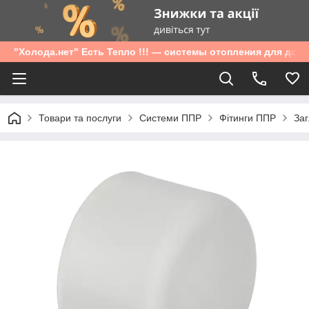
"Холода.нет" Есть Тепло !!! — системы отопления для дом
Товари та послуги
Системи ППР
Фітинги ППР
Заг