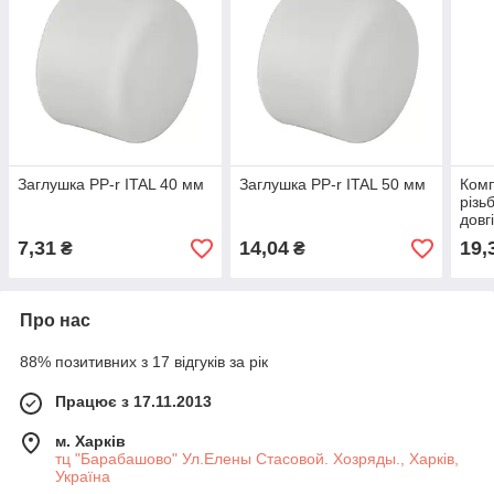
Заглушка PP-r ITAL 40 мм
Заглушка PP-r ITAL 50 мм
Комп
різь
довг
7,31
14,04
19,
₴
₴
Про нас
88% позитивних з 17 відгуків за рік
Працює з 17.11.2013
м. Харків
тц "Барабашово" Ул.Елены Стасовой. Хозряды., Харків,
Україна