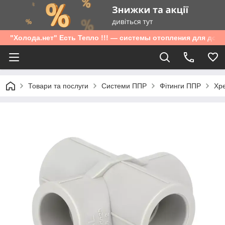
"Холода.нет" Есть Тепло !!! — системы отопления для дом
Товари та послуги
Системи ППР
Фітинги ППР
Хре