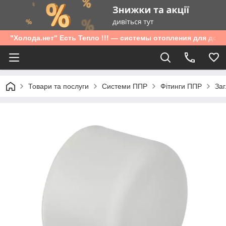
"Холода.нет" Есть Тепло !!! — системы отопления для дом
Товари та послуги
Системи ППР
Фітинги ППР
Заг