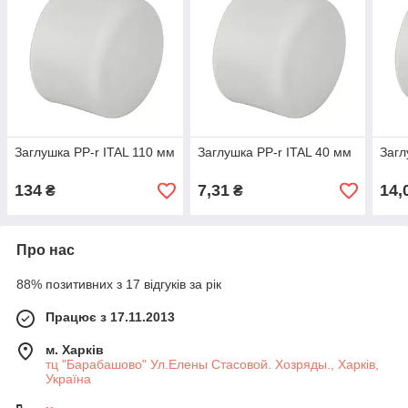
Заглушка PP-r ITAL 110 мм
Заглушка PP-r ITAL 40 мм
Загл
134
7,31
14,
₴
₴
Про нас
88% позитивних з 17 відгуків за рік
Працює з 17.11.2013
м. Харків
тц "Барабашово" Ул.Елены Стасовой. Хозряды., Харків,
Україна