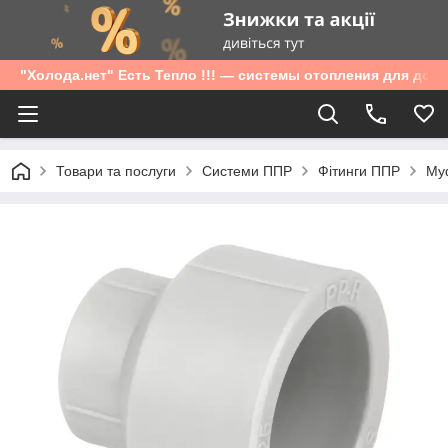
"Холода.нет" Есть Тепло !!! — системы отопления для дом
Товари та послуги
Системи ППР
Фітинги ППР
Муф