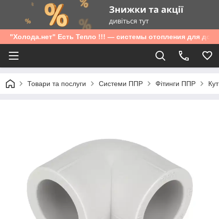
"Холода.нет" Есть Тепло !!! — системы отопления для дом
Товари та послуги
Системи ППР
Фітинги ППР
Кут