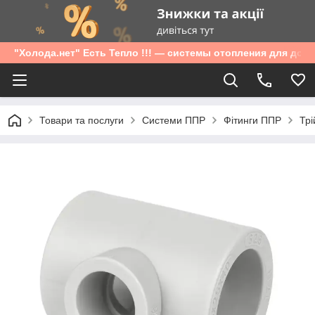
"Холода.нет" Есть Тепло !!! — системы отопления для дом
Товари та послуги
Системи ППР
Фітинги ППР
Трі