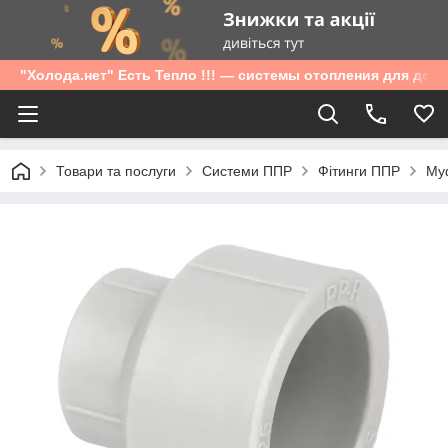
"Холода.нет" Есть Тепло !!! — системы отопления для дом
Товари та послуги
Системи ППР
Фітинги ППР
Муф