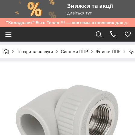
"Холода.нет" Есть Тепло !!! — системы отопления для дом
Товари та послуги
Системи ППР
Фітинги ППР
Кут