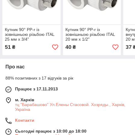
Кутник 90° PP-r із
Кутник 90° PP-r із
Кутн
зовнішньою різьбою ITAL
зовнішньою різьбою ITAL
внут
25 мм х 3/4"
20 мм х 1/2"
20 м
51
40
37
₴
₴
Про нас
88% позитивних з 17 відгуків за рік
Працює з 17.11.2013
м. Харків
тц "Барабашово" Ул.Елены Стасовой. Хозряды., Харків,
Україна
Контакти
Сьогодні працює з 10:00 до 18:00