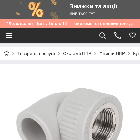
"Холода.нет" Есть Тепло !!! — системы отопления для дом
Товари та послуги
Системи ППР
Фітинги ППР
Кут