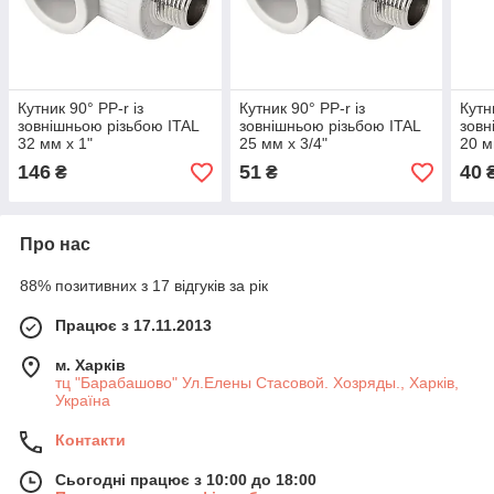
Кутник 90° PP-r із
Кутник 90° PP-r із
Кутн
зовнішньою різьбою ITAL
зовнішньою різьбою ITAL
зовн
32 мм х 1"
25 мм х 3/4"
20 м
146
51
40
₴
₴
Про нас
88% позитивних з 17 відгуків за рік
Працює з 17.11.2013
м. Харків
тц "Барабашово" Ул.Елены Стасовой. Хозряды., Харків,
Україна
Контакти
Сьогодні працює з 10:00 до 18:00