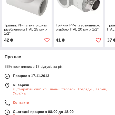
Трійник PP-r з внутрішнім
Трійник PP-r із зовнішньою
Трій
різьбленням ITAL 25 мм х
різьбою ITAL 20 мм х 1/2"
ITAL
1/2"
42
41
37
₴
₴
Про нас
88% позитивних з 17 відгуків за рік
Працює з 17.11.2013
м. Харків
тц "Барабашово" Ул.Елены Стасовой. Хозряды., Харків,
Україна
Контакти
Сьогодні працює з 08:00 до 18:00