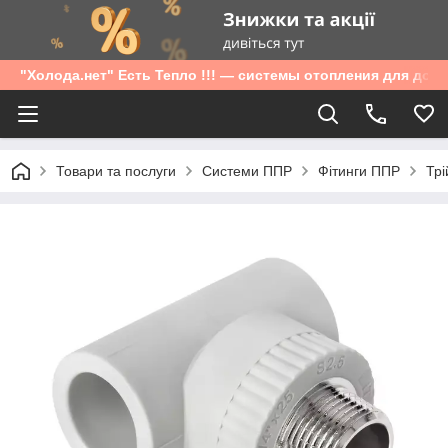
"Холода.нет" Есть Тепло !!! — системы отопления для дом
Товари та послуги
Системи ППР
Фітинги ППР
Трі