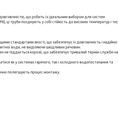
довговічністю, що робить їх ідеальним вибором для систем
), ці труби поєднують у собі стійкість до високих температур і тис
ми стандартами якості, що забезпечує їх довговічність і надійніс
питної води, не виділяючи шкідливих речовин.
лен не піддається корозії, що забезпечує тривалий термін служби на
тися як у системах гарячого, так і холодного водопостачання та
значно полегшують процес монтажу.