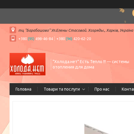
тц "Барабашово" Ул.Елены Стасовой. Хозряды., Харків, Україна
+380
(95)
498-46-84
+380
(96)
420-62-20
"Холода.нет" Есть Тепло !!! — системы
отопления для дома
Головна
Товари та послуги
Про нас
Конта