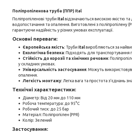
Поліпропіленова труба (ППР) Ital
Поліпропіленові труби
Ital
відзначаються високою якістю та 
водопостачання та опалення. Виготовлені з поліпропілену (PPR
гарантуючи надійність у різних умовах експлуатації.
Основні переваги:
Європейська якість
: Труби
Ital
виробляються за найвищи
Екологічна безпека
: Підходять для транспортування 
Стійкість до корозії та хімічних речовин
: Поліпропі
у складних умовах.
Універсальність застосування
: Можуть використовува
опалення.
Легкість монтажу
: Легка вага та простота з'єднань 
Технічні характеристики:
Діаметр: Від 20 мм до 110 мм
Робоча температура: до 95°C
Робочий тиск: до 25 бар
Матеріал: Поліпропілен (PPR)
Колір: Зелений
Застосування: