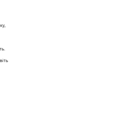
ку,
ть.
віть