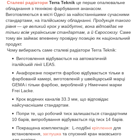
Сталеві радіатори
Terra Teknik
це перше опалювальне
обладнання з технікою фарбування ананасом.
Виготовляються в місті Одесі за найостаннішими сучасними
стандартами, на італійському обладнанні
. Продукція такого
рівня — це великий крок у майбутнє, вона відповідає не
тільки всім українським стандартам, а й Євросоюзу.
Саме
тому він займає впевнену провідну позицію як національний
продукт.
Чому вибирають саме сталеві радіатори Terra Teknik:
Виготовлення відбувається на автоматичній
італійській лінії LEAS.
Анафорезне покриття фарбою відбувається тільки в
фарбованій камері, виготовленій у швейцарській марці
GEMA і тільки фарбою, виробленій у Німеччині марки
Frei Lacke.
Крок водяних каналів 33.3 мм, що відповідає
найсучаснішим стандартам.
Попри те, що робочий тиск залишається стандартним
10 барів, випробування відбувається під тиск 14 барів.
Покращена комплектація: L-подібні
кріплення
для
встановлення,
заглушка
та спускний кран маєвського
для повітря.