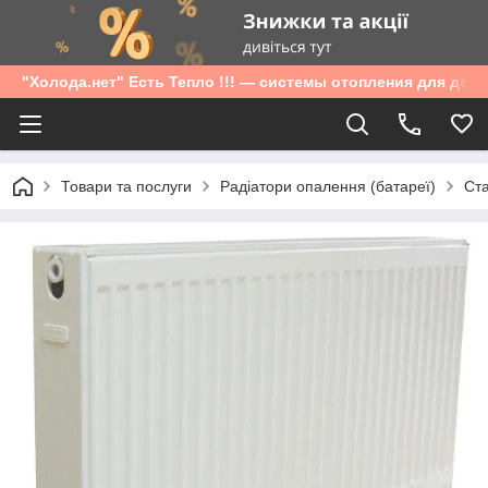
"Холода.нет" Есть Тепло !!! — системы отопления для дом
Товари та послуги
Радіатори опалення (батареї)
Ста