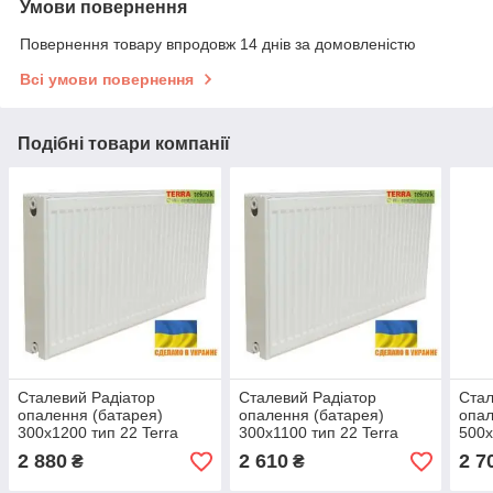
Умови повернення
Повернення товару впродовж 14 днів за домовленістю
Всі умови повернення
Подібні товари компанії
Сталевий Радіатор
Сталевий Радіатор
Стал
опалення (батарея)
опалення (батарея)
опал
300x1200 тип 22 Terra
300x1100 тип 22 Terra
500x
Teknik (бічне під'єднання)
Teknik (бічне під'єднання)
(біч
2 880
2 610
2 7
₴
₴