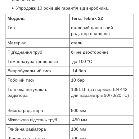
Упродовж 10 років діє гарантія від виробника.
Модель
Terra Teknik 22
Тип
сталевий панельний
радіатор опалення
Матеріал
сталь
Під'єднання труб
бічне двостороннє
Температура теплоносія
до 100 °C
Випробувальний тиск
14 бар
Робочий тиск
10 бар
Теплова потужність
1351 Вт (за нормою EN 442
радіатора
для параметрів 90/70/20 °C)
Висота радіатора
500 мм
Міжосьова відстань труб
450 мм
Глибина радіатора
100 мм
Ширина радіатора
700 мм