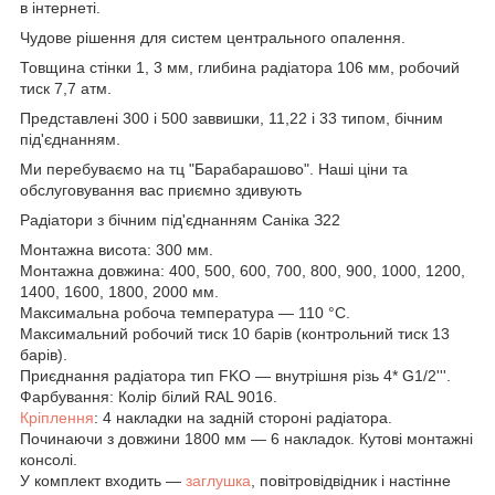
в інтернеті.
Чудове рішення для систем центрального опалення.
Товщина стінки 1, 3 мм, глибина радіатора 106 мм, робочий
тиск 7,7 атм.
Представлені 300 і 500 заввишки, 11,22 і 33 типом, бічним
під'єднанням.
Ми перебуваємо на тц "Барабарашово". Наші ціни та
обслуговування вас приємно здивують
Радіатори з бічним під'єднанням Саніка З22
Монтажна висота: 300 мм.
Монтажна довжина: 400, 500, 600, 700, 800, 900, 1000, 1200,
1400, 1600, 1800, 2000 мм.
Максимальна робоча температура — 110 °C.
Максимальний робочий тиск 10 барів (контрольний тиск 13
барів).
Приєднання радіатора тип FKO — внутрішня різь 4* G1/2'''.
Фарбування: Колір білий RAL 9016.
Кріплення
: 4 накладки на задній стороні радіатора.
Починаючи з довжини 1800 мм — 6 накладок. Кутові монтажні
консолі.
У комплект входить —
заглушка
, повітровідвідник і настінне