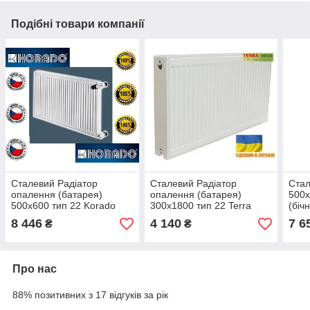
Подібні товари компанії
Сталевий Радіатор
Сталевий Радіатор
Стал
опалення (батарея)
опалення (батарея)
500x
500x600 тип 22 Korado
300x1800 тип 22 Terra
(біч
Radik (бічне під'єднання)
Teknik (бічне під'єднання)
Вт)
8 446
4 140
7 6
₴
₴
Про нас
88% позитивних з 17 відгуків за рік