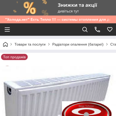
"Холода.нет" Есть Тепло !!! — системы отопления для дом
Товари та послуги
Радіатори опалення (батареї)
Ста
Топ продажів