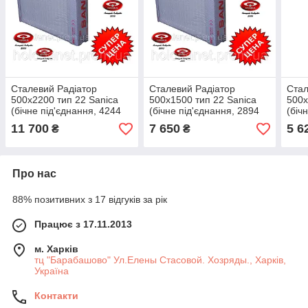
Сталевий Радіатор
Сталевий Радіатор
Стал
500x2200 тип 22 Sanica
500x1500 тип 22 Sanica
500x
(бічне під'єднання, 4244
(бічне під'єднання, 2894
(біч
Вт)
Вт)
Вт)
11 700
7 650
5 6
₴
₴
Про нас
88% позитивних з 17 відгуків за рік
Працює з 17.11.2013
м. Харків
тц "Барабашово" Ул.Елены Стасовой. Хозряды., Харків,
Україна
Контакти