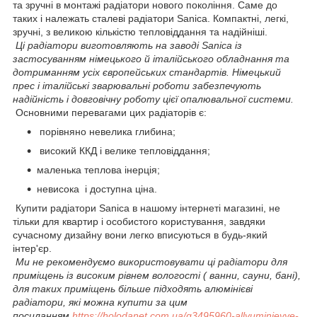
та зручні в монтажі радіатори нового покоління. Саме до
таких і належать сталеві радіатори Sanica. Компактні, легкі,
зручні, з великою кількістю тепловіддання та надійніші.
Ці радіатори виготовляють на заводі Sanica із
застосуванням німецького й італійського обладнання та
дотриманням усіх європейських стандартів. Німецький
прес і італійські зварювальні роботи забезпечують
надійність і довговічну роботу цієї опалювальної системи.
Основними перевагами цих радіаторів є:
порівняно невелика глибина;
високий ККД і велике тепловіддання;
маленька теплова інерція;
невисока і доступна ціна.
Купити радіатори Sanica в нашому інтернеті магазині, не
тільки для квартир і особистого користування, завдяки
сучасному дизайну вони легко вписуються в будь-який
інтер'єр.
Ми не рекомендуємо використовувати ці радіатори для
приміщень із високим рівнем вологості ( ванни, сауни, бані),
для таких приміщень більше підходять алюмінієві
радіатори, які можна купити за цим
посиланням
https://holodanet.com.ua/g3495960-allyuminievye-