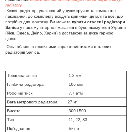
radiatory
.
Кожен радіатор, упакований у дуже зручне та компактне
паковання, до комплекту входять кріпильні деталі та все, що
потрібно для монтажу. Ви можете
купити сталеві радіатори
Sanica
у нашому інтернет-магазині в будь-якому місті України
(Кієв, Одеса, Дніпр, Харків) з доставкою за дуже гарною
ціною.
Ось таблиця з технічними характеристиками сталевих
радіаторів Sanica.
Товщина стінки
1.2 мм
Глибина радіатора
106 мм
Робочий тиск
7.7 атм
Вага метрового радіатора
27 кг
Висота
300 і 500
Тип
11, 22, 33
Під'єднання
Бічне