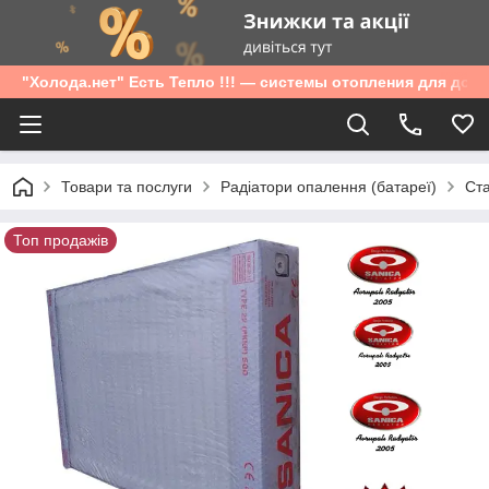
"Холода.нет" Есть Тепло !!! — системы отопления для дом
Товари та послуги
Радіатори опалення (батареї)
Ста
Топ продажів