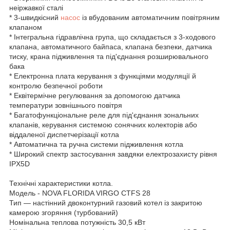
неіржавкої сталі
* 3-швидкісний
насос
із вбудованим автоматичним повітряним
клапаном
* Інтегральна гідравлічна група, що складається з 3-ходового
клапана, автоматичного байпаса, клапана безпеки, датчика
тиску, крана підживлення та під'єднання розширювального
бака
* Електронна плата керування з функціями модуляції й
контролю безпечної роботи
* Еквітермічне регулювання за допомогою датчика
температури зовнішнього повітря
* Багатофункціональне реле для під'єднання зональних
клапанів, керування системою сонячних колекторів або
віддаленої диспетчерізації котла
* Автоматична та ручна системи підживлення котла
* Широкий спектр застосування завдяки електрозахисту рівня
IPX5D
Технічні характеристики котла.
Модель - NOVA FLORIDA VIRGO CTFS 28
Тип — настінний двоконтурний газовий котел із закритою
камерою згоряння (турбований)
Номінальна теплова потужність 30,5 кВт