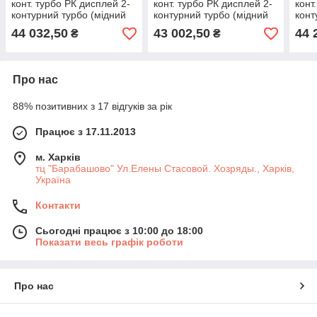
конт. турбо РК дисплей 2-
конт. турбо РК дисплей 2-
конт
контурний турбо (мідний
контурний турбо (мідний
конт
ТО) настінний газовий
ТО) настінний газовий
ТО) 
44 032,50
43 002,50
44 
₴
₴
котел
котел
коте
Про нас
88% позитивних з 17 відгуків за рік
Працює з 17.11.2013
м. Харків
тц "Барабашово" Ул.Елены Стасовой. Хозряды., Харків,
Україна
Контакти
Сьогодні працює з 10:00 до 18:00
Показати весь графік роботи
Про нас