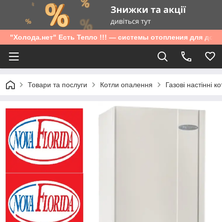
"Холода.нет" Есть Тепло !!! — системы отопления для дом
Товари та послуги
Котли опалення
Газові настінні к