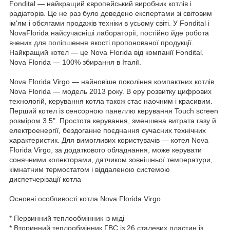
Fondital — найкращий європейський виробник котлів і
радіаторів. Це не раз було доведено експертами зі світовим
ім'ям і обсягами продажів техніки в усьому світі. У Fondital і
NovaFlorida найсучасніші лабораторії, постійно йде робота
вчених для поліпшення якості пропонованої продукції.
Найкращий котел — це Nova Florida від компанії Fondital.
Nova Florida — 100% збирання в Італії.
Nova Florida Virgo — найновіше покоління компактних котлів
Nova Florida — модель 2013 року. В еру розвитку цифрових
технологій, керування котла також стає наочним і красивим.
Перший котел із сенсорною панеллю керування Touch screen
розміром 3.5". Простота керування, зменшена витрата газу й
електроенергії, бездоганне поєднання сучасних технічних
характеристик. Для вимогливих користувачів — котел Nova
Florida Virgo, за додаткового обладнання, може керувати
сонячними колекторами, датчиком зовнішньої температури,
кімнатним термостатом і віддаленою системою
диспетчерізації котла
Основні особливості котла Nova Florida Virgo
* Первинний теплообмінник із міді
* Вторинний теплообмінник ГВС із 26 сталевих пластин із