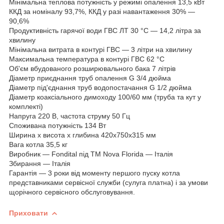
Мінімальна теплова потужність у режимі опалення 13,5 кВт
ККД за номіналу 93,7%, ККД у разі навантаження 30% —
90,6%
Продуктивність гарячої води ГВС ЛТ 30 °C — 14,2 літра за
хвилину
Мінімальна витрата в контурі ГВС — 3 літри на хвилину
Максимальна температура в контурі ГВС 62 °C
Об'єм вбудованого розширювального бака 7 літрів
Діаметр приєднання труб опалення G 3/4 дюйма
Діаметр під'єднання труб водопостачання G 1/2 дюйма
Діаметр коаксіального димоходу 100/60 мм (труба та кут у
комплекті)
Напруга 220 В, частота струму 50 Гц
Споживана потужність 134 Вт
Ширина х висота х глибина 420x750x315 мм
Вага котла 35,5 кг
Виробник — Fondital під ТМ Nova Florida — Італія
Збирання — Італія
Гарантія — 3 роки від моменту першого пуску котла
представниками сервісної служби (сулуга платна) і за умови
щорічного сервісного обслуговування.
Приховати