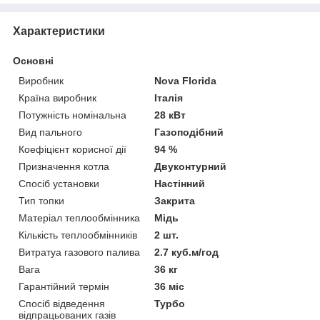
Характеристики
Основні
Виробник
Nova Florida
Країна виробник
Італія
Потужність номінальна
28 кВт
Вид пального
Газоподібний
Коефіцієнт корисної дії
94 %
Призначення котла
Двуконтурний
Спосіб установки
Настінний
Тип топки
Закрита
Матеріал теплообмінника
Мідь
Кількість теплообмінників
2 шт.
Витратуа газового палива
2.7 куб.м/год
Вага
36 кг
Гарантійний термін
36 міс
Спосіб відведення
Турбо
відпрацьованих газів