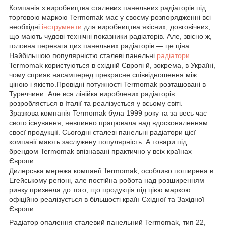
Компанія з виробництва сталевих панельних радіаторів під
торговою маркою Termomak має у своєму розпорядженні всі
необхідні
інструменти
для виробництва якісних, довговічних,
що мають чудові технічні показники радіаторів. Але, звісно ж,
головна перевага цих панельних радіаторів — це ціна.
Найбільшою популярністю сталеві панельні
радіатори
Termomak користуються в східній Європі й, зокрема, в Україні,
чому сприяє насамперед прекрасне співвідношення між
ціною і якістю.Провідні потужності Termomak розташовані в
Туреччини. Але вся лінійка вироблених радіаторів
розробляється в Італії та реалізується у всьому світі.
Зразкова компанія Termomak була 1999 року та за весь час
свого існування, невпинно працювала над вдосконаленням
своєї продукції. Сьогодні сталеві панельні радіатори цієї
компанії мають заслужену популярність. А товари під
брендом Termomak впізнавані практично у всіх країнах
Європи.
Дилерська мережа компанії Termomak, особливо поширена в
Егейському регіоні, але постійна робота над розширенням
ринку призвела до того, що продукція під цією маркою
офіційно реалізується в більшості країн Східної та Західної
Європи.
Радіатор опалення сталевий панельний Termomak, тип 22,