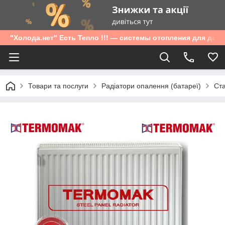
"Холода.нет" Есть Тепло !!! — системы отопления для дом
Товари та послуги
Радіатори опалення (батареї)
Ста