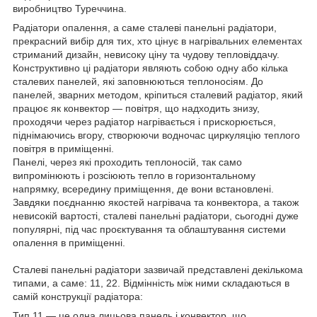
виробництво Туреччина.
Радіатори опалення, а саме сталеві панельні радіатори,
прекрасний вибір для тих, хто цінує в нагрівальних елементах
стриманий дизайн, невисоку ціну та чудову тепловіддачу.
Конструктивно ці радіатори являють собою одну або кілька
сталевих панелей, які заповнюються теплоносіям. До
панелей, зварних методом, кріпиться сталевий радіатор, який
працює як конвектор — повітря, що надходить знизу,
проходячи через радіатор нагрівається і прискорюється,
піднімаючись вгору, створюючи водночас циркуляцію теплого
повітря в приміщенні.
Панелі, через які проходить теплоносій, так само
випромінюють і розсіюють тепло в горизонтальному
напрямку, всередину приміщення, де вони встановлені.
Завдяки поєднанню якостей нагрівача та конвектора, а також
невисокій вартості, сталеві панельні радіатори, сьогодні дуже
популярні, під час проєктування та облаштування системи
опалення в приміщенні.
Сталеві панельні радіатори зазвичай представлені декількома
типами, а саме: 11, 22. Відмінність між ними складаються в
самій конструкції радіатора:
Тип 11 — це одна лицьова панель і конвектор, що