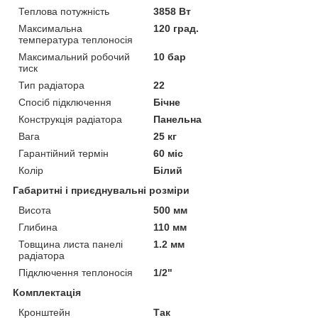
Теплова потужність
3858 Вт
Максимальна
120 град.
температура теплоносія
Максимальний робочий
10 бар
тиск
Тип радіатора
22
Спосіб підключення
Бічне
Конструкція радіатора
Панельна
Вага
25 кг
Гарантійний термін
60 міс
Колір
Білий
Габаритні і приєднувальні розміри
Висота
500 мм
Глибина
110 мм
Товщина листа панелі
1.2 мм
радіатора
Підключення теплоносія
1/2"
Комплектація
Кронштейн
Так