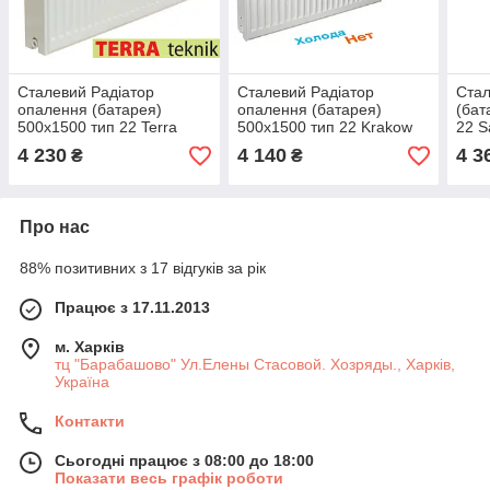
Сталевий Радіатор
Сталевий Радіатор
Стал
опалення (батарея)
опалення (батарея)
(бат
500x1500 тип 22 Terra
500x1500 тип 22 Krakow
22 S
Teknik (бічне під'єднання)
(бічне під'єднання)
під'
4 230
4 140
4 3
₴
₴
Про нас
88% позитивних з 17 відгуків за рік
Працює з 17.11.2013
м. Харків
тц "Барабашово" Ул.Елены Стасовой. Хозряды., Харків,
Україна
Контакти
Сьогодні працює з 08:00 до 18:00
Показати весь графік роботи