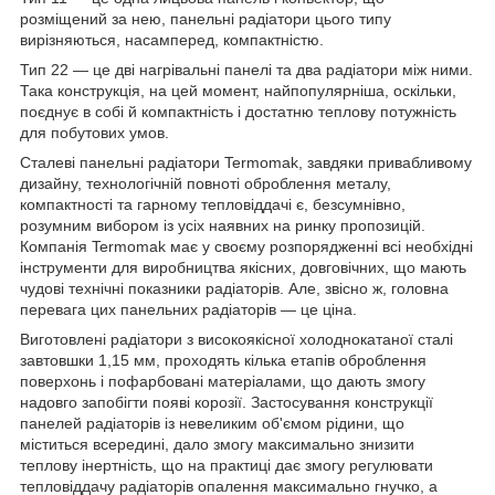
розміщений за нею, панельні радіатори цього типу
вирізняються, насамперед, компактністю.
Тип 22 — це дві нагрівальні панелі та два радіатори між ними.
Така конструкція, на цей момент, найпопулярніша, оскільки,
поєднує в собі й компактність і достатню теплову потужність
для побутових умов.
Сталеві панельні радіатори Termomak, завдяки привабливому
дизайну, технологічній повноті оброблення металу,
компактності та гарному тепловіддачі є, безсумнівно,
розумним вибором із усіх наявних на ринку пропозицій.
Компанія Termomak має у своєму розпорядженні всі необхідні
інструменти для виробництва якісних, довговічних, що мають
чудові технічні показники радіаторів. Але, звісно ж, головна
перевага цих панельних радіаторів — це ціна.
Виготовлені радіатори з високоякісної холоднокатаної сталі
завтовшки 1,15 мм, проходять кілька етапів оброблення
поверхонь і пофарбовані матеріалами, що дають змогу
надовго запобігти появі корозії. Застосування конструкції
панелей радіаторів із невеликим об'ємом рідини, що
міститься всередині, дало змогу максимально знизити
теплову інертність, що на практиці дає змогу регулювати
тепловіддачу радіаторів опалення максимально гнучко, а