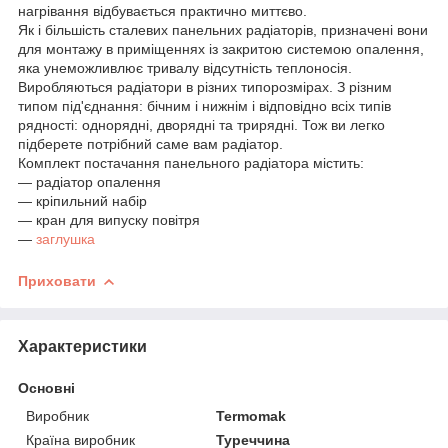
нагрівання відбувається практично миттєво.
Як і більшість сталевих панельних радіаторів, призначені вони
для монтажу в приміщеннях із закритою системою опалення,
яка унеможливлює тривалу відсутність теплоносія.
Виробляються радіатори в різних типорозмірах. З різним
типом під'єднання: бічним і нижнім і відповідно всіх типів
рядності: однорядні, дворядні та трирядні. Тож ви легко
підберете потрібний саме вам радіатор.
Комплект постачання панельного радіатора містить:
— радіатор опалення
― кріпильний набір
― кран для випуску повітря
—
заглушка
Приховати
Характеристики
Основні
Виробник
Termomak
Країна виробник
Туреччина