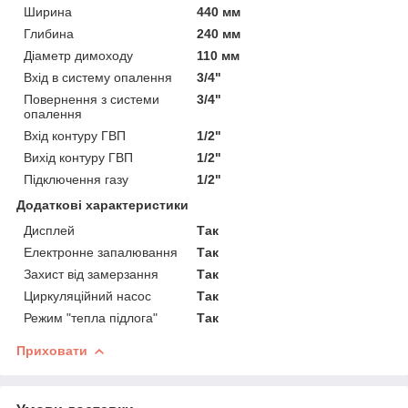
Ширина
440 мм
Глибина
240 мм
Діаметр димоходу
110 мм
Вхід в систему опалення
3/4"
Повернення з системи
3/4"
опалення
Вхід контуру ГВП
1/2"
Вихід контуру ГВП
1/2"
Підключення газу
1/2"
Додаткові характеристики
Дисплей
Так
Електронне запалювання
Так
Захист від замерзання
Так
Циркуляційний насос
Так
Режим "тепла підлога"
Так
Приховати