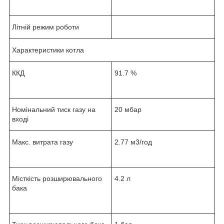
Літній режим роботи
Характеристики котла
ККД
91.7 %
Номінальний тиск газу на
20 мбар
вході
Макс. витрата газу
2.77 м3/год
Місткість розширювального
4.2 л
бака