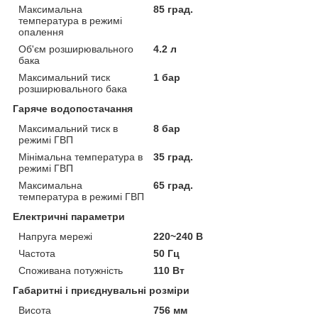
Максимальна
85 град.
температура в режимі
опалення
Об'єм розширювального
4.2 л
бака
Максимальний тиск
1 бар
розширювального бака
Гаряче водопостачання
Максимальний тиск в
8 бар
режимі ГВП
Мінімальна температура в
35 град.
режимі ГВП
Максимальна
65 град.
температура в режимі ГВП
Електричні параметри
Напруга мережі
220~240 В
Частота
50 Гц
Споживана потужність
110 Вт
Габаритні і приєднувальні розміри
Висота
756 мм