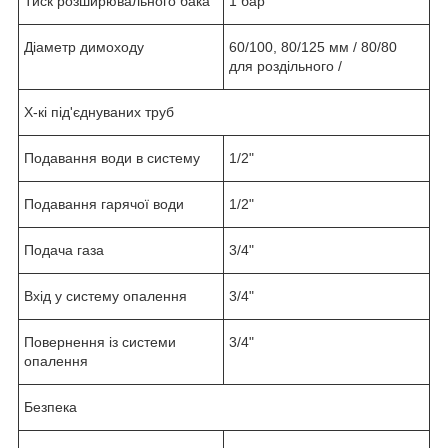
Тиск розширювального бака
1 бар
Діаметр димоходу
60/100, 80/125 мм / 80/80
для роздільного /
Х-кі під'єднуваних труб
Подавання води в систему
1/2"
Подавання гарячої води
1/2"
Подача газа
3/4"
Вхід у систему опалення
3/4"
Повернення із системи
3/4"
опалення
Безпека