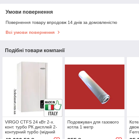
Умови повернення
Повернення товару впродовж 14 днів за домовленістю
Всі умови повернення
Подібні товари компанії
VIRGO CTFS 24 кВт 2-х.
Подовжувач для газового
Коте
конт. турбо РК дисплей 2-
котла 1 метр
двок
контурний турбо (мідний
Ferr
ТО) настінний газовий
(дим