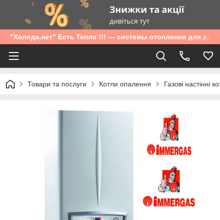
"Холода.нет" Есть Тепло !!! — системы отопления для дом
Товари та послуги
Котли опалення
Газові настінні к