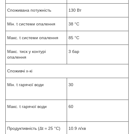
Споживана потужність
130 Вт
Мін. t системи опалення
38 °С
Макс. t системи опалення
85 °С
Макс. тиск у контурі
3 бар
опалення
Споживчі х-кі
Мін. t гарячої води
30
Макс. t гарячої води
60
Продуктивність (Δt = 25 °C)
10.9 л/хв