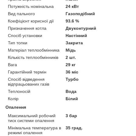
Потужність номінальна
24 кВт
Вид пального
Газоподібний
Коефіцієнт корисної дії
93.6 %
Призначення котла
Двуконтурний
Спосіб установки
Настінний
Тип топки
Закрита
Матеріал теплообмінника
Мідь
Кількість теплообмінників
2 шт.
Вага
29 кг
Гарантійний термін
36 міс
Спосіб відведення
Турбо
відпрацьованих газів
Теплоносій
Вода
Колір
Білий
Опалення
Максимальний робочий
3 бар
тиск системи опалення
Мінімальна температура в
35 град.
режимі опалення