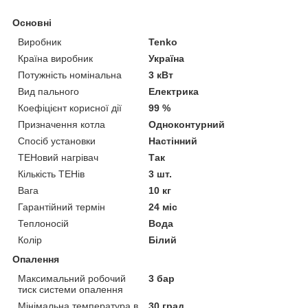
Основні
Виробник
Tenko
Країна виробник
Україна
Потужність номінальна
3 кВт
Вид пального
Електрика
Коефіцієнт корисної дії
99 %
Призначення котла
Одноконтурний
Спосіб установки
Настінний
ТЕНовий нагрівач
Так
Кількість ТЕНів
3 шт.
Вага
10 кг
Гарантійний термін
24 міс
Теплоносій
Вода
Колір
Білий
Опалення
Максимальний робочий
3 бар
тиск системи опалення
Мінімальна температура в
30 град.