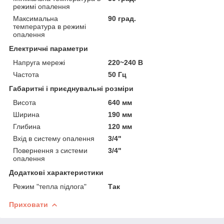
режимі опалення
Максимальна
90 град.
температура в режимі
опалення
Електричні параметри
Напруга мережі
220~240 В
Частота
50 Гц
Габаритні і приєднувальні розміри
Висота
640 мм
Ширина
190 мм
Глибина
120 мм
Вхід в систему опалення
3/4"
Повернення з системи
3/4"
опалення
Додаткові характеристики
Режим "тепла підлога"
Так
Приховати