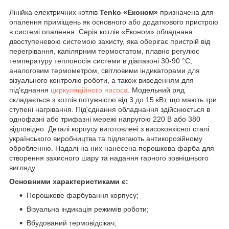
Лінійка електричних котлів
Tenko «Економ»
призначена для
опалення приміщень як основного або додаткового пристрою
в системі опалення. Серія котлів «Економ» обладнана
двоступеневою системою захисту, яка оберігає пристрій від
перегрівання, капілярним термостатом, плавно регулює
температуру теплоносія системи в діапазоні 30-90 °C,
аналоговим термометром, світловими індикаторами для
візуального контролю роботи, а також виведенням для
під'єднання
циркуляційного насоса
. Модельний ряд
складається з котлів потужністю від 3 до 15 кВт, що мають три
ступені нагрівання. Під'єднання обладнання здійснюється в
однофазні або трифазні мережі напругою 220 В або 380
відповідно. Деталі корпусу виготовлені з високоякісної сталі
українського виробництва та підлягають антикорозійному
обробленню. Надалі на них нанесена порошкова фарба для
створення захисного шару та надання гарного зовнішнього
вигляду.
Основними характеристиками є:
Порошкове фарбування корпусу;
Візуальна індикація режимів роботи;
Вбудований термовідсікач;