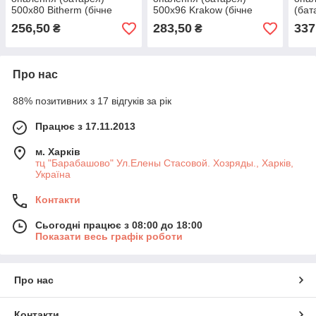
500x80 Bitherm (бічне
500x96 Krakow (бічне
(бат
під'єднання)
під'єднання)
256,50
283,50
337
₴
₴
Про нас
88% позитивних з 17 відгуків за рік
Працює з 17.11.2013
м. Харків
тц "Барабашово" Ул.Елены Стасовой. Хозряды., Харків,
Україна
Контакти
Сьогодні працює з 08:00 до 18:00
Показати весь графік роботи
Про нас
Контакти