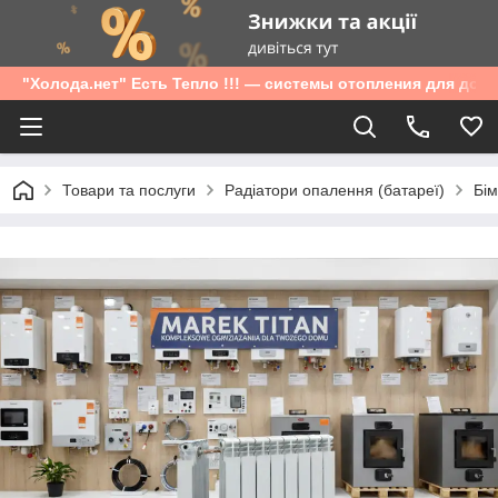
"Холода.нет" Есть Тепло !!! — системы отопления для дом
Товари та послуги
Радіатори опалення (батареї)
Бім