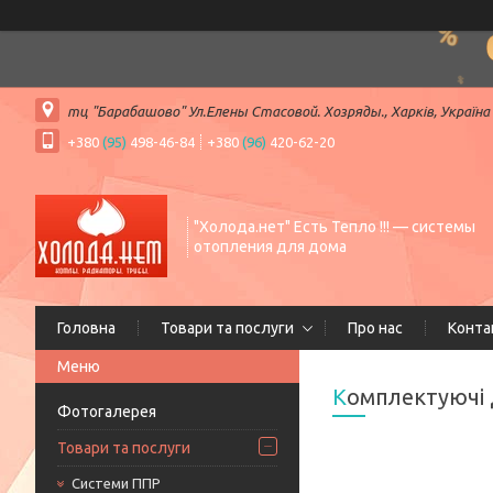
тц "Барабашово" Ул.Елены Стасовой. Хозряды., Харків, Україна
+380
(95)
498-46-84
+380
(96)
420-62-20
"Холода.нет" Есть Тепло !!! — системы
отопления для дома
Головна
Товари та послуги
Про нас
Конта
Комплектуючі 
Фотогалерея
Товари та послуги
Системи ППР