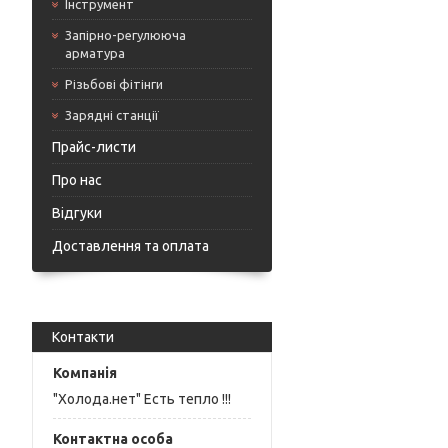
Інструмент
Запірно-регулююча
арматура
Різьбові фітінги
Зарядні станції
Прайс-листи
Про нас
Відгуки
Доставлення та оплата
Контакти
"Холода.нет" Есть тепло !!!