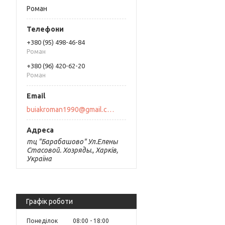
Роман
+380 (95) 498-46-84
Роман
+380 (96) 420-62-20
Роман
buiakroman1990@gmail.com
тц "Барабашово" Ул.Елены
Стасовой. Хозряды., Харків,
Україна
Графік роботи
Понеділок
08:00
18:00