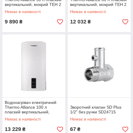
вертикальний, мокрий ТЕН 2
вертикальний, мокрий ТЕН 2
кВт (0,8+1,2)
кВт (0,8+1,2)
Немає в наявності
Немає в наявності
DT50V20G(PD)/2
DT80V20G(PD)/2
9 890
12 032
₴
₴
Водонагрівач електричний
Thermo Alliance 100 л
Зворотний клапан SD Plus
плаский вертикальний,
1/2" без ручки SD24715
мокрий ТЕН 2 кВт (0,8+1,2)
Немає в наявності
Немає в наявності
13 229
67
₴
₴