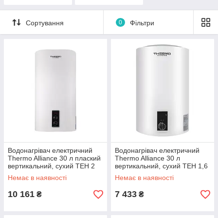
Сортування
0
Фільтри
Водонагрівач електричний
Водонагрівач електричний
Thermo Alliance 30 л плаский
Thermo Alliance 30 л
вертикальний, сухий ТЕН 2
вертикальний, сухий ТЕН 1,6
кВт (0,8+1,2) DT30V20G(PD)-
кВт D30V16J1(D)K
Немає в наявності
Немає в наявності
D
10 161
7 433
₴
₴