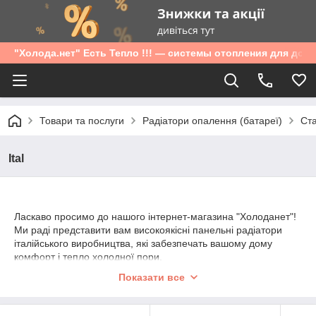
"Холода.нет" Есть Тепло !!! — системы отопления для дом
Товари та послуги
Радіатори опалення (батареї)
Ста
Ital
Ласкаво просимо до нашого інтернет-магазина "Холоданет"!
Ми раді представити вам високоякісні панельні радіатори
італійського виробництва, які забезпечать вашому дому
комфорт і тепло холодної пори.
Наші італійські панельні радіатори поєднують у собі стильний
Показати все
дизайн і передові технології, забезпечуючи ефективний
розподіл тепла по всьому приміщенню. Вибираючи