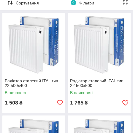
продукцію "Холоданет", ви можете бути впевнені в надійності
Сортування
0
Фільтри
та довговічності вашої системи опалення.
Ми пропонуємо широкий асортимент моделей, від класичних
до сучасних, різних розмірів і колірних рішень, щоб
задовольнити будь-який смак і потребу. Наші панельні
радіатори ідеально підійдуть для будь-якого приміщення —
від квартири до офісу або комерційного об'єкта.
Купуючи панельні радіатори в інтернет-магазині "Холоданет",
ви отримуєте не тільки якісний товар, але й професійний
сервіс і оперативну доставку в усій країні. Створіть затишок і
тепло у своєму домі з "Холоданет"!
Радіатор сталевий ITAL тип
Радіатор сталевий ITAL тип
22 500x400
22 500x500
В наявності
В наявності
1 508
1 765
₴
₴