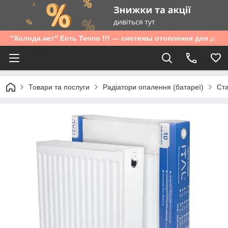
"Холода.нет" Есть Тепло !!! — системы отопления для дом
Товари та послуги
Радіатори опалення (батареї)
Ста