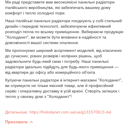
Ми раді представити вам високоякісні панельні радіатори
італійського виробництва, які забезпечать вашому дому
комфорт і тепло холодної пори.
Наші італійські панельні радіатори поєднують у собі стильний
дизайн і передові технології, забезпечуючи ефективний
розподіл тепла по всьому приміщенню. Вибираючи продукцію
"Холоданет", ви можете бути впевнені в надійності та
довговічності вашої системи опалення.
Ми пропонуємо широкий асортимент моделей, від класичних
до сучасних, різних розмірів і колірних рішень, щоб
задовольнити будь-який смак і потребу. Наші панельні
радіатори ідеально підійдуть для будь-якого приміщення —
від квартири до офісу або комерційного об'єкта.
Купуючи панельні радіатори в інтернет-магазині "Холоданет",
ви отримуєте не тільки якісний товар, але й професійний
сервіс і оперативну доставку в усій країні. Створіть затишок і
тепло у своєму домі з "Холоданет"!
Детальніше: https://holodanet.com.ua/ua/g131570613-ital
Приховати