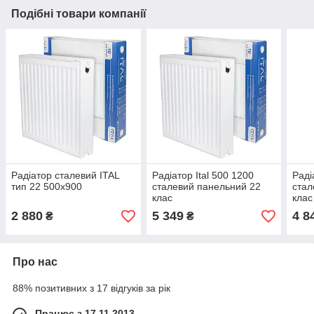
Подібні товари компанії
Радіатор сталевий ITAL
Радіатор Ital 500 1200
Раді
тип 22 500x900
сталевий панельний 22
стал
клас
клас
2 880
5 349
4 8
₴
₴
Про нас
88% позитивних з 17 відгуків за рік
Працює з 17.11.2013