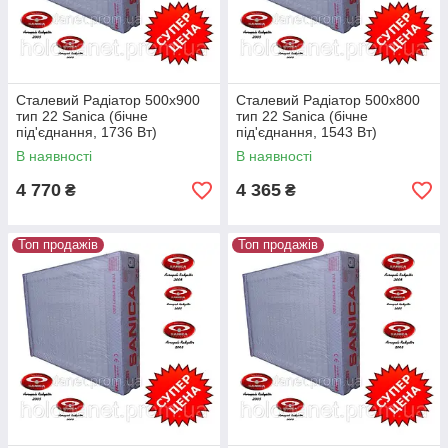
енергоефективне опалення, що допомагає знизити
витрати на енергію та зберегти довкілля.
Вибирайте радіатор Sanica для надійного опалення та
стильного дизайну вашого будинку.
Сталевий Радіатор 500x900
Сталевий Радіатор 500x800
тип 22 Sanica (бічне
тип 22 Sanica (бічне
під'єднання, 1736 Вт)
під'єднання, 1543 Вт)
В наявності
В наявності
4 770
4 365
₴
₴
Топ продажів
Топ продажів