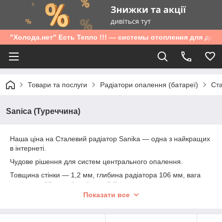
"Холода.нет" Есть Тепло !!! — системы отопления для дом
Товари та послуги
Радіатори опалення (батареї)
Ста
Sanica (Туреччина)
Наша ціна на Сталевий радіатор Sanika — одна з найкращих
в інтернеті.
Чудове рішення для систем центрального опалення.
Товщина стінки — 1,2 мм, глибина радіатора 106 мм, вага
радіатора 27 кг, робочий тиск 7,7 атм.
Показати все
Представлені 300 і 500 заввишки, 11,22 і 33 типом, бічним
під'єднанням.
Ми перебуваємо на тц "Барабарашово". Наші ціни та