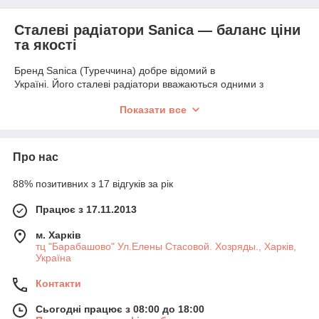
Сталеві радіатори Sanica — баланс ціни
та якості
Бренд Sanica (Туреччина) добре відомий в
Україні. Його сталеві радіатори вважаються одними з
найкращих на ринку за співвідношенням ціни та
Показати все
якості. Батареї «Саніка», які ви бачите в каталозі та
можете купити у нас в інтернет-магазині, мають низку
унікальних експлуатаційних переваг:
Про нас
ідеально підходять для систем
центрального опалення;
88% позитивних з 17 відгуків за рік
представлені в декількох різновидах (тип 22, 33);
мають високу надійність і стійкість до навантажень;
Працює з 17.11.2013
мають привабливий вигляд та легко вписуються в
м. Харків
інтер'єр;
тц "Барабашово" Ул.Елены Стасовой. Хозряды., Харків,
Україна
недорого стоять і довго слугують — термін гарантії
становить 12 років.
Контакти
Сталеві батареї інших виробників вважають вимогливими до
якості води та не рекомендовані для використання в
Сьогодні працює з 08:00 до 18:00