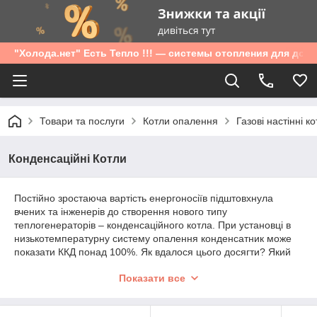
"Холода.нет" Есть Тепло !!! — системы отопления для дом
Товари та послуги
Котли опалення
Газові настінні к
Конденсаційні Котли
Постійно зростаюча вартість енергоносіїв підштовхнула
вчених та інженерів до створення нового типу
теплогенераторів – конденсаційного котла. При установці в
низькотемпературну систему опалення конденсатник може
показати ККД понад 100%. Як вдалося цього досягти? Який
принцип роботи конденсаційного газового котла? В чому
Показати все
полягають його переваги і недоліки? Прочитавши нашу
статтю, ви дізнаєтеся про це все або майже все.
Конденсаційний котел є молодшим братом самого