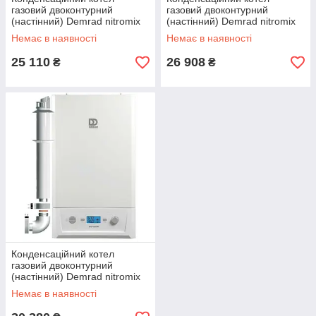
газовий двоконтурний
газовий двоконтурний
(настінний) Demrad nitromix
(настінний) Demrad nitromix
24 F (турбований)
28 F (турбований)
Немає в наявності
Немає в наявності
25 110
26 908
₴
₴
Конденсаційний котел
газовий двоконтурний
(настінний) Demrad nitromix
35 F (турбований)
Немає в наявності