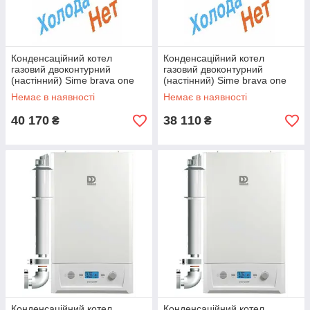
Конденсаційний котел
Конденсаційний котел
газовий двоконтурний
газовий двоконтурний
(настінний) Sime brava one
(настінний) Sime brava one
30 he erp (турбований)
25 he erp (турбований)
Немає в наявності
Немає в наявності
40 170
38 110
₴
₴
Конденсаційний котел
Конденсаційний котел