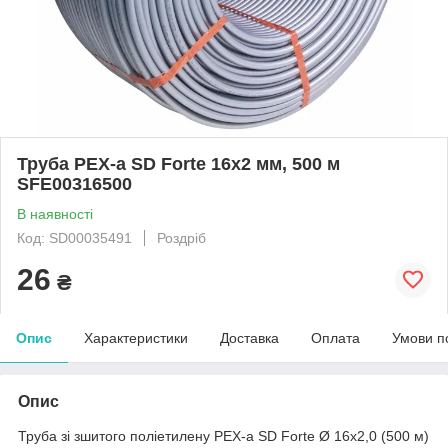
Труба PEX-a SD Forte 16х2 мм, 500 м
SFE00316500
В наявності
Код: SD00035491
Роздріб
26
₴
Опис
Характеристики
Доставка
Оплата
Умови п
Опис
Труба зі зшитого поліетилену PEX-a SD Forte Ø 16х2,0 (500 м)