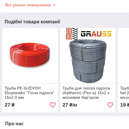
Всі умови повернення
Подібні товари компанії
Труба PE-Xc/EVOH
Труба для теплої підлоги
Труб
Ekoplastiks "Тіпла підлога"
(Italtherm) (Pex-a) 16x2 з
Ital 
16х2,0 мм
кисневим бар'єром.
кисн
27
27
19
₴
₴/м
₴
Про нас