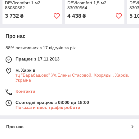
DEVIcomfort 1 м2
DEVIcomfort 1,5 м2
DEVI
83030562
83030564
830
3 732
4 438
5 1
₴
₴
Про нас
88% позитивних з 17 відгуків за рік
Працює з 17.11.2013
м. Харків
тц "Барабашово" Ул.Елены Стасовой. Хозряды., Харків,
Україна
Контакти
Сьогодні працює з 08:00 до 18:00
Показати весь графік роботи
Про нас