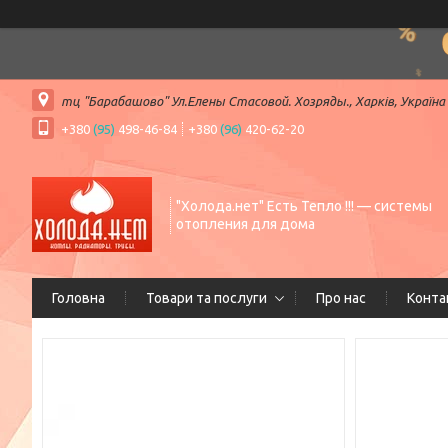
тц "Барабашово" Ул.Елены Стасовой. Хозряды., Харків, Україна
+380
(95)
498-46-84
+380
(96)
420-62-20
"Холода.нет" Есть Тепло !!! — системы
отопления для дома
Головна
Товари та послуги
Про нас
Конта