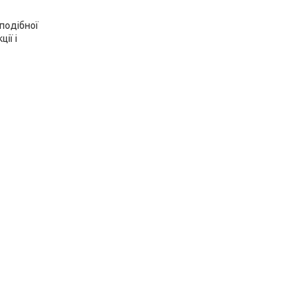
-подібної
ії і